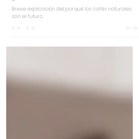
-
9 abr 2020
6 min de lectura
¿Fruta en mi café?
Breve explicación del porqué los cafés naturales
son el futuro.