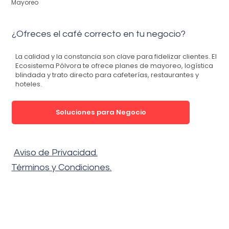
Menú
Inicio
Nosotros
Todos los Cafés
Blog
Foro
Mayoreo
¿Ofreces el café correcto en tu negocio?
La calidad y la constancia son clave para fidelizar clientes.
El
Ecosistema Pólvora
te ofrece planes de mayoreo, logística
blindada y trato directo para cafeterías, restaurantes y
hoteles.
Soluciones para Negocio