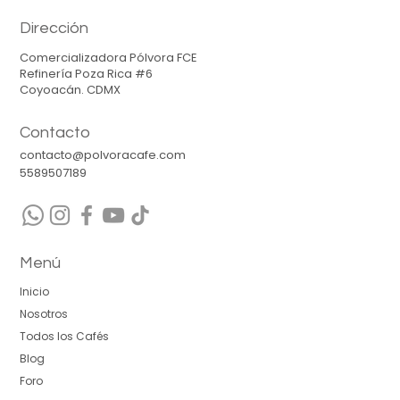
dentro de la industria y maximizar el potencial sensorial
del café mexicano.
Nuestra misión: Compartir contigo experiencias únicas al
tomar una taza de café, t
rabajando en equipo
con
pasión e integridad, logramos ofrecer
un café saludable
para ti, para quién lo trabaja y para la tierra que lo
produce.
Dirección
Comercializadora Pólvora FCE
Refinería Poza Rica #6
Coyoacán. CDMX
Contacto
contacto@polvoracafe.com
5589507189