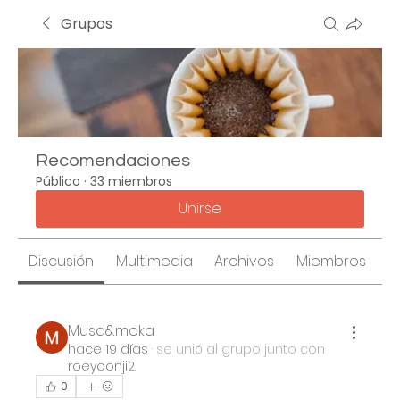
Grupos
Recomendaciones
Público
·
33 miembros
Unirse
Discusión
Multimedia
Archivos
Miembros
A
Musa&moka
hace 19 días
·
se unió al grupo junto con
roeyoonji2
.
0