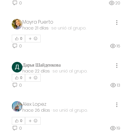
0
20
Mayra Puerto
hace 21 días
·
se unió al grupo.
0
0
16
Дарья Шайденкова
hace 22 días
·
se unió al grupo.
0
0
13
Alex Lopez
hace 26 días
·
se unió al grupo.
0
0
19