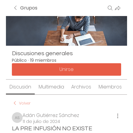
Grupos
Discusiones generales
Público
·
19 miembros
Unirse
Discusión
Multimedia
Archivos
Miembros
A
Volver
Adán Gutiérrez Sánchez
Adán Gutiérrez Sánchez
11 de julio de 2024
LA PRE INFUSIÓN NO EXISTE