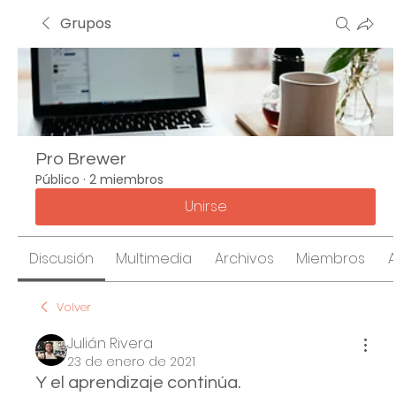
Grupos
Pro Brewer
Público
·
2 miembros
Unirse
Discusión
Multimedia
Archivos
Miembros
Volver
Julián Rivera
23 de enero de 2021
Y el aprendizaje continúa.