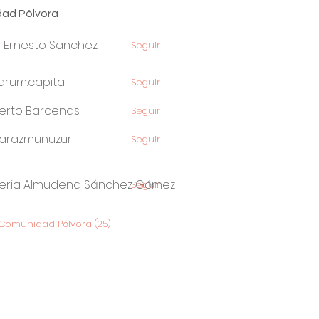
ad Pólvora
s Ernesto Sanchez
Seguir
arum.capital
Seguir
m.capital
erto Barcenas
Seguir
arazmunuzuri
Seguir
zmunuzuri
leria Almudena Sánchez Gómez
Seguir
 Comunidad Pólvora (25)