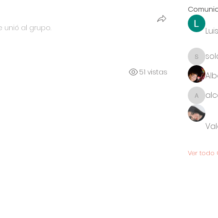
Comunid
e unió al grupo.
Lui
sol
solaru
51 vistas
Alb
alc
alcara
Va
Ver todo