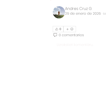
Andres Cruz G.
29 de enero de 2026
·
s
0
0 comentarios
Uzrakstiet komentāru...