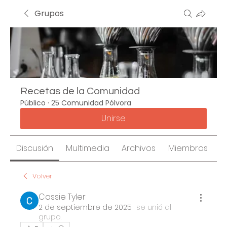
Grupos
Recetas de la Comunidad
Público
·
25 Comunidad Pólvora
Unirse
Discusión
Multimedia
Archivos
Miembros
A
Volver
Cassie Tyler
2 de septiembre de 2025
·
se unió al
grupo.