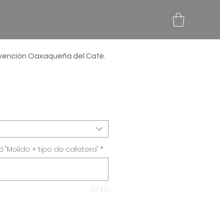
nvención Oaxaqueña del Café.
ecio
erta
ó "Molido + tipo de cafetera"
*
0/40