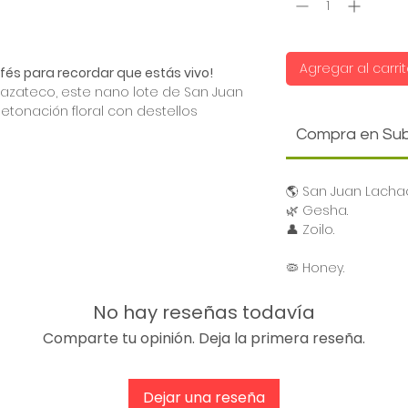
Agregar al carri
fés para recordar que estás vivo!
Mazateco, este nano lote de San Juan
detonación floral con destellos
lar la rutina al primer sorbo. Una
Compra en Su
mitada. Desactiva el piloto
🌎 San Juan Lachao
🌿 Gesha.
👤 Zoilo.
🦠 Honey.
No hay reseñas todavía
Comparte tu opinión. Deja la primera reseña.
Dejar una reseña