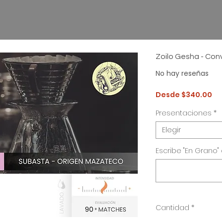
Zoilo Gesha - Co
No hay reseñas
Pr
Desde
$340.00
de
of
Presentaciones
*
Elegir
Escribe "En Grano" 
Cantidad
*