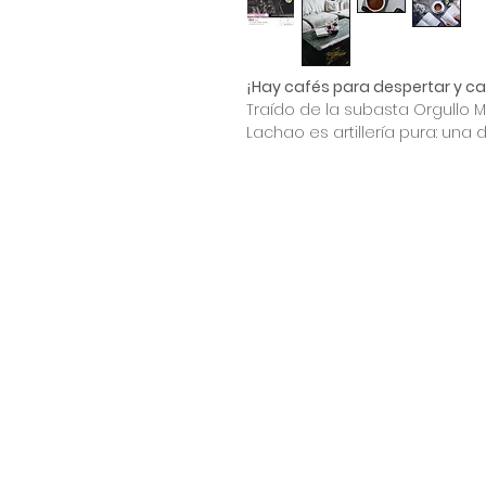
¡Hay cafés para despertar y ca
Traído de la subasta Orgullo 
Lachao es artillería pura: una 
tropicales diseñada para aniqui
rareza elegante y de edición li
automático.