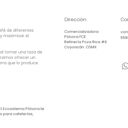
Dirección
Co
fé de diferentes
Comercializadora
con
 y maximizar el
Pólvora FCE
558
Refinería Poza Rica #6
Coyoacán. CDMX
 al tomar una taza de
ogramos ofrecer
un
ierra que lo produce.
El Ecosistema Pólvora
te
o para cafeterías,