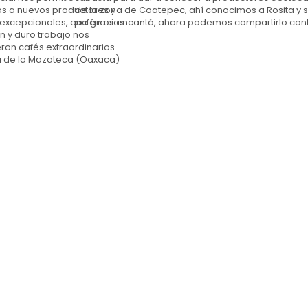
s a nuevos productores y
de la zona de Coatepec, ahí conocimos a Rosita y 
excepcionales, que gracias
café nos encantó, ahora podemos compartirlo con
n y duro trabajo nos
ron cafés extraordinarios
a de la Mazateca (Oaxaca)