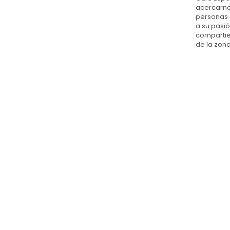
acercarno
personas 
a su pasió
compartie
de la zon