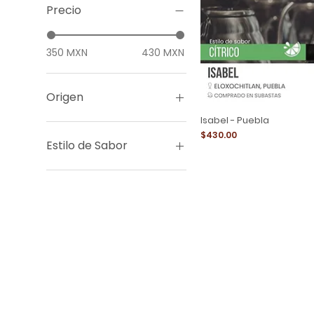
Precio
350 MXN
430 MXN
Origen
Isabel - Puebla
Oaxaca
Precio
$430.00
Puebla
Estilo de Sabor
Frutos Rojos
Cítrico