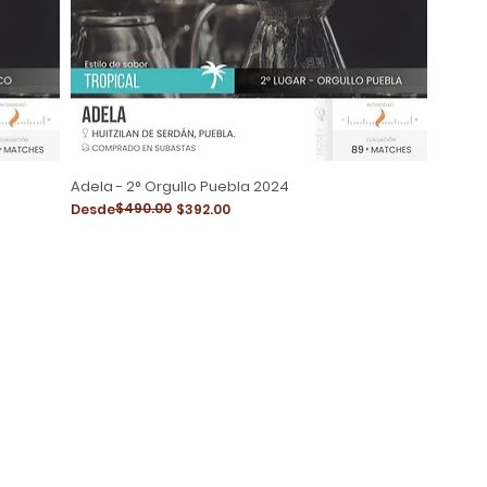
Adela - 2° Orgullo Puebla 2024
Precio
Precio de oferta
$490.00
Desde
$392.00