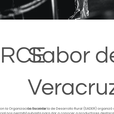
RCE
Sabor d
Veracruz
con la Organización Rural de
La Secretaría de Desarrollo Rural (SADER) organizó
cial nos permitió
subasta para dar a conocer a productores destac