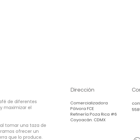
Dirección
Co
fé de diferentes
Comercializadora
con
 y maximizar el
Pólvora FCE
558
Refinería Poza Rica #6
Coyoacán. CDMX
 al tomar una taza de
ogramos ofrecer
un
ierra que lo produce.