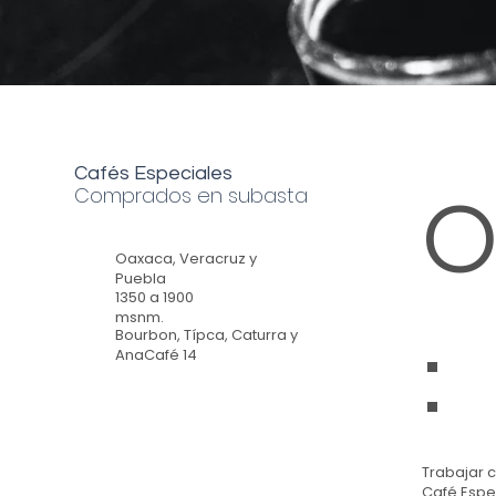
Cafés Especiales
Comprados en subasta
O
Oaxaca, Veracruz y
Puebla
1350 a 1900
msnm.
Bourbon, Típca, Caturra y
:
AnaCafé 14
Trabajar 
Café Espe