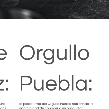
e
Orgullo
:
Puebla:
 una
La plataforma del Orgullo Puebla nos brindó la
ados
oportunidad de conocer a un productor